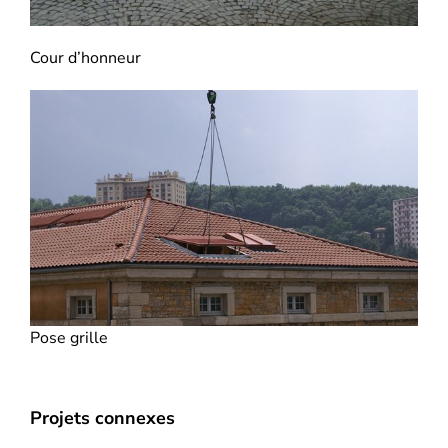
Cour d’honneur
Pose grille
tion
Constructio
Groupe
d’un
Projets connexes