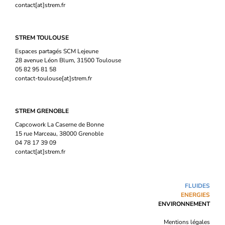
contact[at]strem.fr
STREM TOULOUSE
Espaces partagés SCM Lejeune
28 avenue Léon Blum, 31500 Toulouse
05 82 95 81 58
contact-toulouse[at]strem.fr
STREM GRENOBLE
Capcowork La Caserne de Bonne
15 rue Marceau, 38000 Grenoble
04 78 17 39 09
contact[at]strem.fr
FLUIDES
ENERGIES
ENVIRONNEMENT
Mentions légales