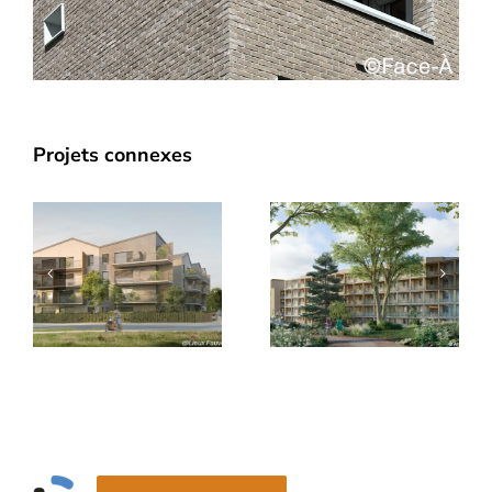
Constructio
Projets connexes
e
de 38
-
Résidence
logements
Marietton
participatif
x
à Lyon
à
n
Vaise (69)
Faverges-
Seythenex
(74)