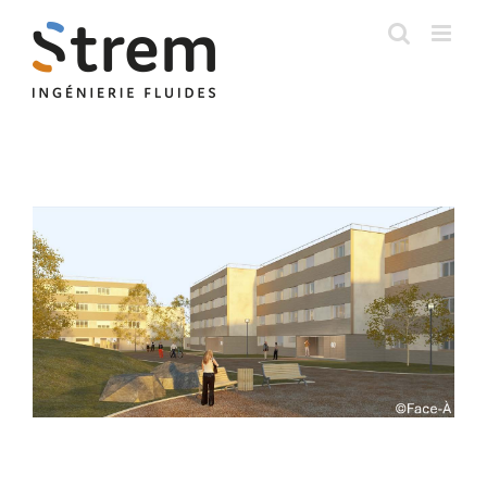
Skip
to
content
View
Larger
Image