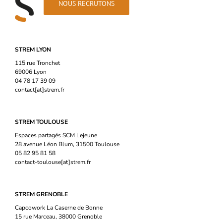
NOUS RECRUTONS
STREM LYON
115 rue Tronchet
69006 Lyon
04 78 17 39 09
contact[at]strem.fr
STREM TOULOUSE
Espaces partagés SCM Lejeune
28 avenue Léon Blum, 31500 Toulouse
05 82 95 81 58
contact-toulouse[at]strem.fr
STREM GRENOBLE
Capcowork La Caserne de Bonne
15 rue Marceau, 38000 Grenoble