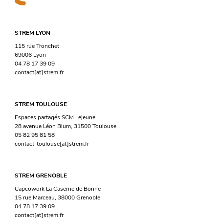
STREM LYON
115 rue Tronchet
69006 Lyon
04 78 17 39 09
contact[at]strem.fr
STREM TOULOUSE
Espaces partagés SCM Lejeune
28 avenue Léon Blum, 31500 Toulouse
05 82 95 81 58
contact-toulouse[at]strem.fr
STREM GRENOBLE
Capcowork La Caserne de Bonne
15 rue Marceau, 38000 Grenoble
04 78 17 39 09
contact[at]strem.fr