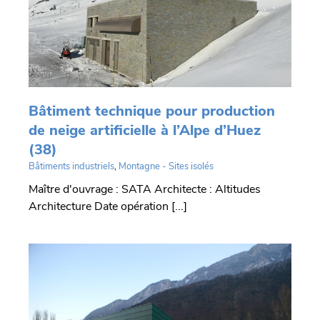
z
Bâtiment technique pour production
de neige artificielle à l’Alpe d’Huez
(38)
Bâtiments industriels
,
Montagne - Sites isolés
Maître d'ouvrage : SATA Architecte : Altitudes
Architecture Date opération [...]
e